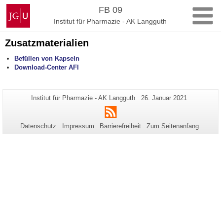
Zum
Johannes
FB 09
Inhalt
Gutenberg-
Institut für Pharmazie - AK Langguth
springen
Universität
Mainz
Zusatzmaterialien
Befüllen von Kapseln
Download-Center AFl
Zusätzliche
Seiten-
Letzte
Institut für Pharmazie - AK Langguth
26. Januar 2021
Name:
Aktualisierung:
Informationen
RSS
zu
Datenschutz
Impressum
Barrierefreiheit
Zum Seitenanfang
dieser
Seite