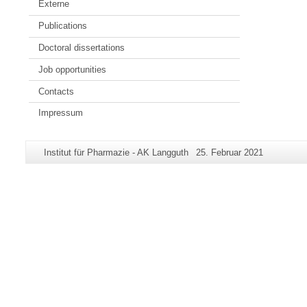
Externe
Publications
Doctoral dissertations
Job opportunities
Contacts
Impressum
Zusätzliche
Seiten-
Letzte
Institut für Pharmazie - AK Langguth
25. Februar 2021
Informationen
Name:
Aktualisierung:
zu
dieser
Seite